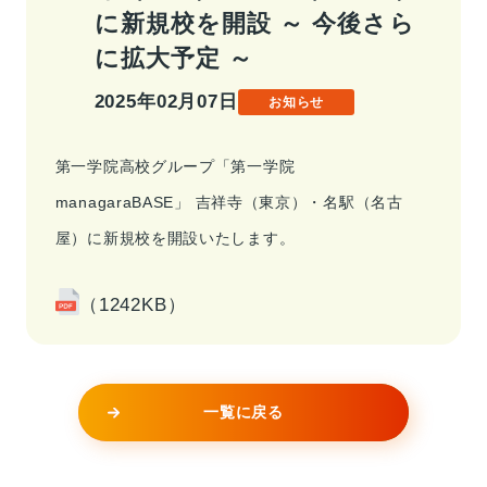
に新規校を開設 ～ 今後さら
事業情報トップ
高校・大学事業
学習塾事業
に拡大予定 ～
企業情報
カンパニー
カンパニー
キャリア支援事業
カンパニー制度
2025年02月07日
お知らせ
カンパニー
企業情報トップ
ご挨拶
会社概要
第一学院高校グループ「第一学院
お問い合わせ
役員紹介
沿革
managaraBASE」 吉祥寺（東京）・名駅（名古
お問い合わせトップ
屋）に新規校を開設いたします。
よくあるご質問
採用情報
（1242KB）
IR・サステナビリティ
一覧に戻る