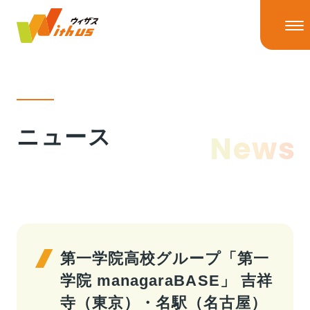
HOME
ニュース
News
ニュース
ニューストップ
ニュースリリース
IRニュース
ウィザスの理念
メディア掲載
第一学院高校グループ「第一
学院 managaraBASE」 吉祥
事業情報
寺（東京）・名駅（名古屋）