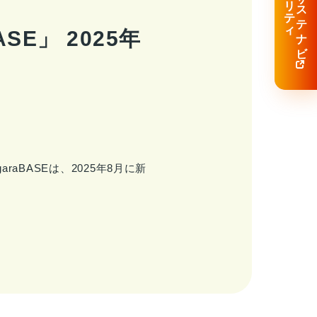
・サ
ス
テ
ナ
ビ
テ
リ
ィ
SE」 2025年
aBASEは、2025年8月に新