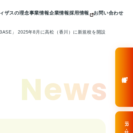
ィザスの理念
事業情報
企業情報
採用情報
お問い合わせ
aBASE」 2025年8月に高松（香川）に新規校を開設
ニューストップ
事業情報トップ
企業情報トップ
お問
ニュースリリース
高校・大学事業
ご挨拶
カンパニー
よく
IRニュース
学習塾事業
会社概要
カンパニー
メディア掲載
キャリア支援事業
役員紹介
カンパニー
カンパニー制度
沿革
News
採用情報
IR