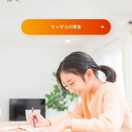
2026年06月16日
メディア掲載
「長野市民新聞」（2026年5月9日付）に、第一学
院高等学校 長野キャンパスの生徒の活動を紹介す
ウィザスの理念
る記事か掲載されました。
2026年5月9日付「長野市民新聞」に、第一学院高
等学校長野キャンパスの生徒が海外の児童養護施
設と絵手紙交流を行う様子が掲載されました。
20260509長野市民新聞_長野Ｃ7年ぶり海外孤児
との絵手紙交流再開
（612KB）
2026年05月16日
メディア掲載
「読売新聞」（2026年5月16日付）に、第一学院
高等学校 浜松キャンパス 卒業生を紹介する記事