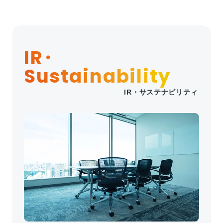
子どもたちとの絵手紙交流の様子が掲載されまし
た。
2025年08月13日
適時開示書類
第一学院金沢キャンパスの生徒60名が、アニメや
IR
・
草花のイラストに加え、ネパール語で近況や趣
2026年3月期第1四半期決算説明資料
（3,872
Sustainability
味、今頑張っていることなどを綴った絵手紙を制
KB）
作し、絵やメッセージを通じて互いの日常や文化
IR・サステナビリティ
を伝え合う...
2025年08月13日
決算短信
20260624北國新聞_金沢C絵手紙で国際交流
2026年3月期第1四半期決算短信〔日本基準〕（連
（982KB）
結）
（324 KB）
2026年08月03日
メディア掲載
2025年08月04日
適時開示書類
「第一学院高等学校ゴルフ部」 安藤絹さんと「ネ
株式会社NSSK-J1による当社株券等に係る株式等
ットの大学managara」 永田愛梨さんが国スポ県
売渡請求を行うことの決定、当該株式等売渡請求