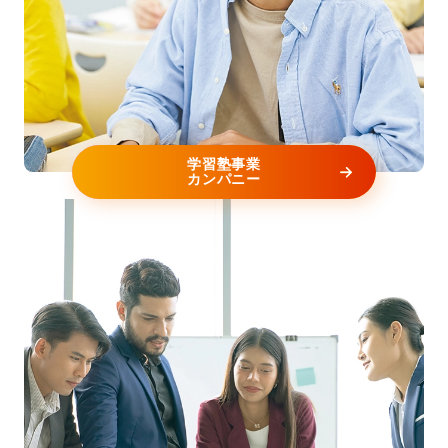
2025年10月26日（日）山形県高畠まほろば競歩路
で開催された全日本競歩高畠大会において、女子
マラソン競歩（42.195キロ）の部でウィザス所属
内藤未唯選手が3時間47分51秒で優勝し...
学習塾事業
2025年10月27日 日経新聞(共同通信配信）
カンパニー
（275KB）