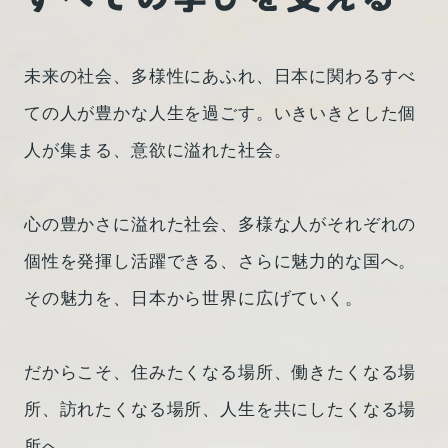
2025年07月04日
適時開示書類
2026年07月09日
メディア掲載
未来の社会、多様性にあふれ、日本に関わるすべ
（訂正）「株式会社NSSK-J1による当社株券等に
茨城新聞（2026年5月24日付）にて第一学院高校
ての人が豊かな人生を過ごす。
いきいきとした個
対する公開買付けに関する賛同の意見表明及び応
サッカー部の関東高校大会での活躍が紹介されま
人が集まる、意欲に溢れた社会。
募推奨のお知らせ」の一部訂正について
（161
した。
KB）
2026年5月24日付の「茨城新聞」にて、第一学院
高等学校サッカー部の記事「サッカー関東高校大
心の豊かさに溢れた社会、多様な人がそれぞれの
会強豪校にあと一歩インターハイに向け弾み」が
個性を発揮し活躍できる、
さらに魅力的な国へ。
掲載されました。強豪校との熱戦と、今後のイン
その魅力を、日本から世界に広げていく。
ター...
20260524茨城新聞_第一学院惜負 サッカー関東
だからこそ、住みたくなる場所、働きたくなる場
高校大会
（2098KB）
所、訪れたくなる場所、
人生を共にしたくなる場
所へ。