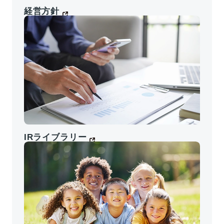
選考会で静岡県代表に決定したました。
に係る承認及び当社株式の上場廃止に関するお知
経営方針
「静岡新聞」(2026年7月14日付)に、第一学院高
らせ
（623 KB）
等学校ゴルフ部の安藤絹さんとネットの大学
managara永田愛梨さんが国民スポーツ大会女子
2025年07月28日
県代表選考会で静岡県代表に決定した様子が掲
適時開示書類
載...
（開示事項の経過）臨時株主総会の不開催及び基
準日の取消しに関するお知らせ
（178 KB）
20260714静岡新聞_第一学院安藤絹さん・
managara大永田愛梨さん 国スポ県代表決定
（135KB）
2025年07月23日
適時開示書類
IRライブラリー
株式会社NSSK-J1 による当社株券等に対する公
2026年07月29日
開買付けの結果並びに親会社、主要株主及び主要
メディア掲載
株主である筆頭株主の異動に関するお知らせ
第一学院高等学校ゴルフ部仁科優花さんが世界ジ
（474 KB）
ュニアゴルフ選手権15-18の部で優勝しました。
「日刊スポーツ」(2026年7月11日付）に、第一学