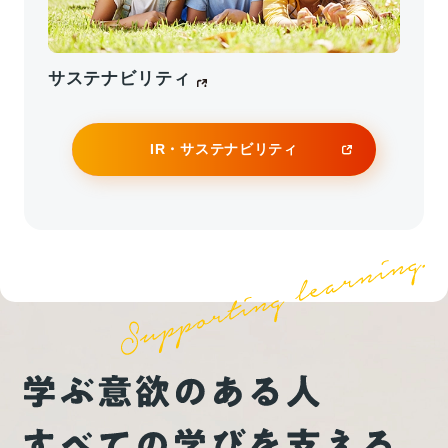
院高等学校ゴルフ部仁科優花さんが７月９日に米
2025年07月23日
適時開示書類
サンディエゴ・トーリー・パインズGCノースC開
主要株主及び主要株主である筆頭株主の異動に関
催された「世界ジュニアゴルフ選手権◇15－1...
サステナビリティ
するお知らせ
（231 KB）
2026年07月09日
メディア掲載
IR・サステナビリティ
2025年07月16日
適時開示書類
2026年6月22日付「中日新聞」に、世界で戦う卒
臨時株主総会のための基準日設定に関するお知ら
業生を応援する浜松キャンパス在校生の様子が掲
せ
（177 KB）
載されました。
「中日新聞」（2026年6月22日付）に、第一学院
高等学校浜松キャンパスで、卒業生が出場したサ
2025年07月04日
適時開示書類
ッカー・ワールドカップ北中米大会（日本対チュ
（訂正）株式会社NSSK-J1による公開買付届出書
ニジア戦）を観戦した様子が掲載されました。
の訂正届出書の提出に伴う公開買付け等事実の公
表内容及び公開買付開始公告の訂正に関するお知
20260622中日新聞_第一学院浜松 チュニジア戦
らせ
（216 KB）
燃えた_切り抜き (1)
（3982KB）