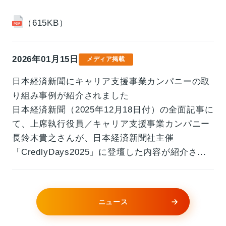
（615KB）
2026年01月15日
メディア掲載
日本経済新聞にキャリア支援事業カンパニーの取
り組み事例が紹介されました
日本経済新聞（2025年12月18日付）の全面記事に
て、上席執行役員／キャリア支援事業カンパニー
長鈴木貴之さんが、日本経済新聞社主催
「CredlyDays2025」に登壇した内容が紹介さ...
2025年09月03日
2026年08月07日
適時開示書類
メディア掲載
ニュース
「北國新聞」（2026年6月24日付）に、第一学院
当社株式の上場廃止に関するお知らせ
（307
高等学校 金沢キャンパスが取り組む、ネパールの
KB）