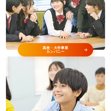
「CredlyDays2025」に登壇した内容が紹介さ...
2025年11月18日
メディア掲載
「NIKKEIリスキリング」にインタビュー記事が掲
載されました
日本経済新聞社が運営する「NIKKEIリスキリン
高校・大学事業
カンパニー
グ」（2025年11月18日付）に、上席執行役員／キ
ャリア支援事業カンパニー長鈴木貴之さんのイン
タビュー記事が掲載されました。▼リンク先は...
2025年10月27日
メディア掲載
10月27日「日本経済新聞」（共同通信配信）に、
【ウィザス】内藤選手が全日本競歩高畠大会にて
優勝した記事が掲載されました。