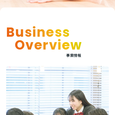
か掲載されました。
2026年5月16日付「読売新聞」に、第一学院高等
学校浜松キャンパス卒業生の伊藤洋輝さん、後藤
啓介さんが、サッカー・ワールドカップ北中米大
Business
会の日本代表に選ばれた内容が掲載されました。
Overview
読売新聞_夢の舞台4選手へエール_切り抜きPDF
（4591KB）
事業情報
2026年01月15日
メディア掲載
日本経済新聞にキャリア支援事業カンパニーの取
り組み事例が紹介されました
日本経済新聞（2025年12月18日付）の全面記事に
て、上席執行役員／キャリア支援事業カンパニー
長鈴木貴之さんが、日本経済新聞社主催